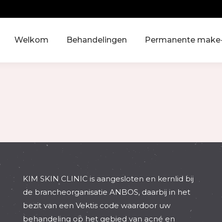
Welkom
Behandelingen
Permanente make
KIM SKIN CLINIC is aangesloten en kernlid bij
de brancheorganisatie ANBOS, daarbij in het
bezit van een Vektis code waardoor uw
behandeling op het gebied van acné en