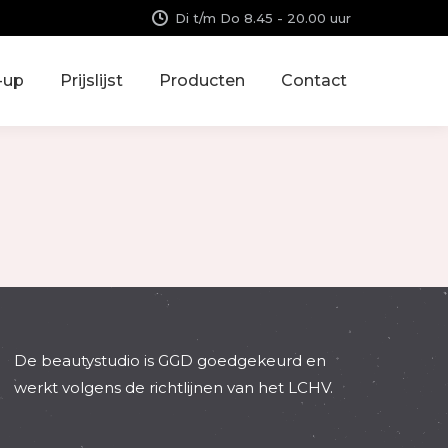
Di t/m Do 8.45 - 20.00 uur
-up
Prijslijst
Producten
Contact
De beautystudio is GGD goedgekeurd en
werkt volgens de richtlijnen van het LCHV.