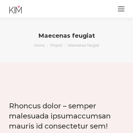
Maecenas feugiat
Je bent hier:
Home
Project
Maecenas feugiat
Rhoncus dolor – semper
malesuada ipsumaccumsan
mauris id consectetur sem!