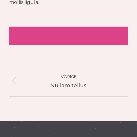
mollis ligula.
Visit website
Project
navigation
VORIGE
Previous
Nullam tellus
project: