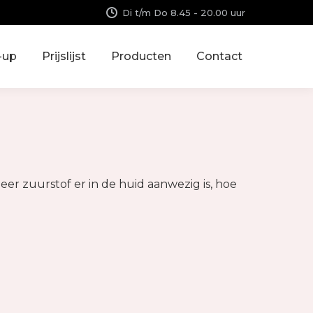
Di t/m Do 8.45 - 20.00 uur
-up
Prijslijst
Producten
Contact
er zuurstof er in de huid aanwezig is, hoe