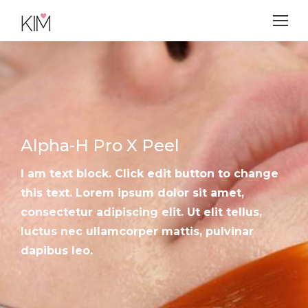
Alpha-H Pro X Peel
I am text block. Click edit button to change
this text. Lorem ipsum dolor sit amet,
consectetur adipiscing elit. Ut elit tellus,
luctus nec ullamcorper mattis, pulvinar
dapibus leo.