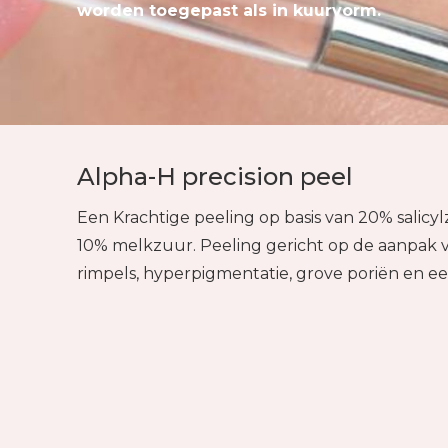
worden toegepast als in kuurvorm.
Alpha-H precision peel
Een Krachtige peeling op basis van 20% salic
10% melkzuur. Peeling gericht op de aanpak va
rimpels, hyperpigmentatie, grove poriën en e